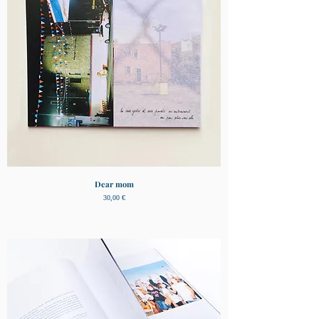
Dear mom
Prix
30,00 €