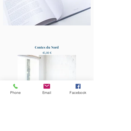
Contes du Nord
Prix
45,00 €
Phone
Email
Facebook